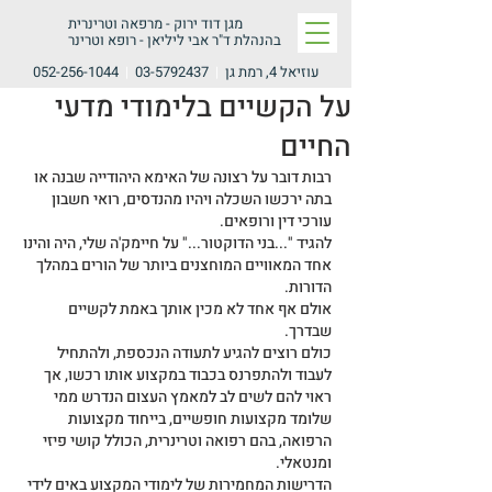
מגן דוד ירוק -
מרפאה וטרינרית
בהנהלת ד"ר אבי ליליאן - רופא וטרינר
עוזיאל 4, רמת גן
|
03-5792437
|
052-256-1044
על הקשיים בלימודי מדעי
החיים
רבות דובר על רצונה של האימא היהודייה שבנה או 
בתה ירכשו השכלה ויהיו מהנדסים, רואי חשבון 
עורכי דין ורופאים.
להגיד "...בני הדוקטור..." על חיימק'ה שלי, היה והינו 
אחד המאוויים המוחצנים ביותר של הורים במהלך 
הדורות.
אולם אף אחד לא מכין אותך באמת לקשיים 
שבדרך.
כולם רוצים להגיע לתעודה הנכספת, ולהתחיל 
לעבוד ולהתפרנס בכבוד במקצוע אותו רכשו, אך 
ראוי להם לשים לב למאמץ העצום הנדרש ממי 
שלומד מקצועות חופשיים, בייחוד מקצועות 
הרפואה, בהם רפואה וטרינרית, הכולל קושי פיזי 
ומנטאלי.
הדרישות המחמירות של לימודי המקצוע באים לידי 