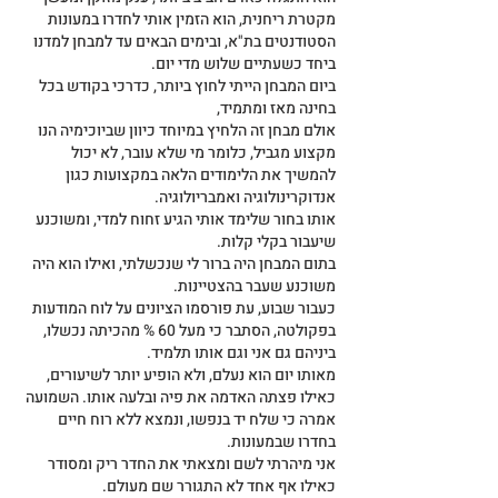
מקטרת ריחנית, הוא הזמין אותי לחדרו במעונות 
הסטודנטים בת"א, ובימים הבאים עד למבחן למדנו 
ביחד כשעתיים שלוש מדי יום.
ביום המבחן הייתי לחוץ ביותר, כדרכי בקודש בכל 
בחינה מאז ומתמיד,
אולם מבחן זה הלחיץ במיוחד כיוון שביוכימיה הנו 
מקצוע מגביל, כלומר מי שלא עובר, לא יכול 
להמשיך את הלימודים הלאה במקצועות כגון 
אנדוקרינולוגיה ואמבריולוגיה.
אותו בחור שלימד אותי הגיע זחוח למדי, ומשוכנע 
שיעבור בקלי קלות.
בתום המבחן היה ברור לי שנכשלתי, ואילו הוא היה 
משוכנע שעבר בהצטיינות.
כעבור שבוע, עת פורסמו הציונים על לוח המודעות 
בפקולטה, הסתבר כי מעל 60 % מהכיתה נכשלו, 
ביניהם גם אני וגם אותו תלמיד.
מאותו יום הוא נעלם, ולא הופיע יותר לשיעורים, 
כאילו פצתה האדמה את פיה ובלעה אותו. השמועה 
אמרה כי שלח יד בנפשו, ונמצא ללא רוח חיים 
בחדרו שבמעונות.
אני מיהרתי לשם ומצאתי את החדר ריק ומסודר 
כאילו אף אחד לא התגורר שם מעולם.