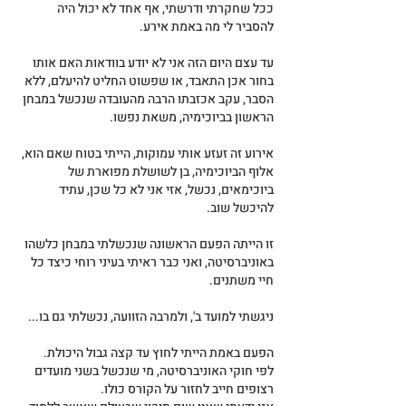
ככל שחקרתי ודרשתי, אף אחד לא יכול היה 
להסביר לי מה באמת אירע.
עד עצם היום הזה אני לא יודע בוודאות האם אותו 
בחור אכן התאבד, או שפשוט החליט להיעלם, ללא 
הסבר, עקב אכזבתו הרבה מהעובדה שנכשל במבחן 
הראשון בביוכימיה, משאת נפשו.
אירוע זה זעזע אותי עמוקות, הייתי בטוח שאם הוא, 
אלוף הביוכימיה, בן לשושלת מפוארת של 
ביוכימאים, נכשל, אזי אני לא כל שכן, עתיד 
להיכשל שוב.
זו הייתה הפעם הראשונה שנכשלתי במבחן כלשהו 
באוניברסיטה, ואני כבר ראיתי בעיני רוחי כיצד כל 
חיי משתנים.
ניגשתי למועד ב', ולמרבה הזוועה, נכשלתי גם בו...
הפעם באמת הייתי לחוץ עד קצה גבול היכולת.
לפי חוקי האוניברסיטה, מי שנכשל בשני מועדים 
רצופים חייב לחזור על הקורס כולו.