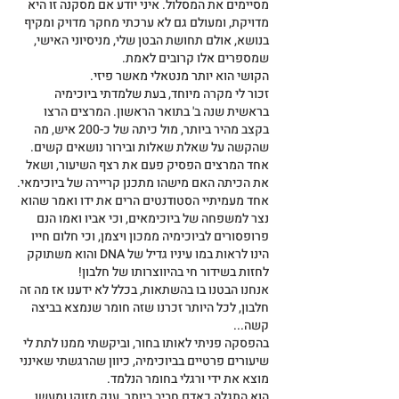
מסיימים את המסלול. איני יודע אם מסקנה זו היא 
מדויקת, ומעולם גם לא ערכתי מחקר מדויק ומקיף 
בנושא, אולם תחושת הבטן שלי, מניסיוני האישי, 
שמספרים אלו קרובים לאמת.
הקושי הוא יותר מנטאלי מאשר פיזי.
זכור לי מקרה מיוחד, בעת שלמדתי ביוכימיה 
בראשית שנה ב' בתואר הראשון. המרצים הרצו 
בקצב מהיר ביותר, מול כיתה של כ-200 איש, מה 
שהקשה על שאלת שאלות ובירור נושאים קשים.
אחד המרצים הפסיק פעם את רצף השיעור, ושאל 
את הכיתה האם מישהו מתכנן קריירה של ביוכימאי.
אחד מעמיתיי הסטודנטים הרים את ידו ואמר שהוא 
נצר למשפחה של ביוכימאים, וכי אביו ואמו הנם 
פרופסורים לביוכימיה ממכון ויצמן, וכי חלום חייו 
הינו לראות במו עיניו גדיל של DNA והוא משתוקק 
לחזות בשידור חי בהיווצרותו של חלבון!
אנחנו הבטנו בו בהשתאות, בכלל לא ידענו אז מה זה 
חלבון, לכל היותר זכרנו שזה חומר שנמצא בביצה 
קשה...
בהפסקה פניתי לאותו בחור, וביקשתי ממנו לתת לי 
שיעורים פרטיים בביוכימיה, כיוון שהרגשתי שאינני 
מוצא את ידי ורגלי בחומר הנלמד.
הוא התגלה כאדם חביב ביותר, ענק מזוקן ומעשן 