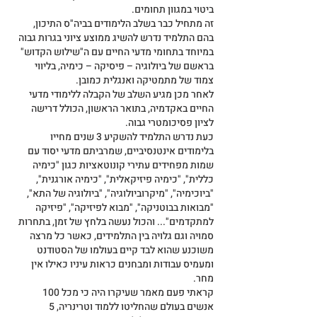
ביטוי במגוון תחומים.
זה מתחיל כבר בשלב הלימודים בביה"ס התיכון, 
בהם התלמיד נדרש להשיג ממוצע ציוני בגרות גבוה 
במיוחד בתחומי מדעי החיים עם ה"שילוש הקדוש" 
בראשם של ביולוגיה – פיסיקה – כימיה, בליווי 
צמוד של מתמטיקה ואנגלית כמובן.
לאחר מכן מגיע השלב של הקבלה ללימודי מדעי 
החיים באקדמיה, בתואר הראשון, הכולל דרישה 
לציון פסיכומטרי גבוה.
כעת נדרש התלמיד להשקיע 3 שנים מחייו 
בלימודים אינטנסיביים, שמרביתם מדעי יסוד עם 
שמות מפחידים עתירי קונוטאציות כגון "כימיה 
כללית", "כימיה פיזיקאלית", "כימיה אורגנית", 
"ביוכימיה", "מיקרוביולוגיה", "ביולוגיה של התא", 
"מבואות בבוטניקה", "מבוא לפיזיקה", "פיזיקה 
למתקדמים"... והכול נעשה בלחץ של זמן, בתחרות 
סמויה וגם גלויה בין התלמידים, כאשר כל מרצה 
משוכנע שהוא לבד קיים בעולמו של הסטודנט 
ומעמיס עבודות ומבחנים כראות עיניו כאילו אין 
מחר.
קראתי פעם מאמר שעיקרו היה כי מכל 100 
אנשים בעולם שהחליטו ללמוד וטרינריה, 5 