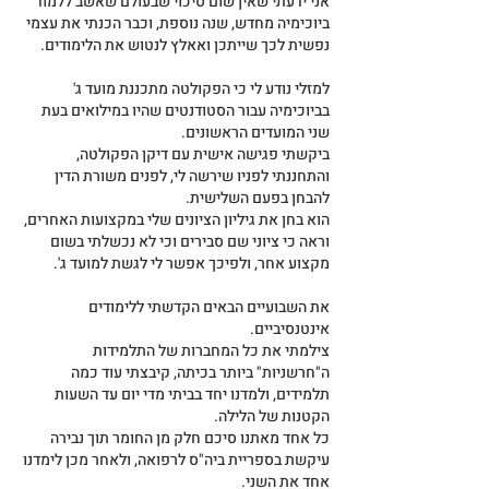
אני ידעתי שאין שום סיכוי שבעולם שאשב ללמוד 
ביוכימיה מחדש, שנה נוספת, וכבר הכנתי את עצמי 
נפשית לכך שייתכן ואאלץ לנטוש את הלימודים.
למזלי נודע לי כי הפקולטה מתכננת מועד ג' 
בביוכימיה עבור הסטודנטים שהיו במילואים בעת 
שני המועדים הראשונים.
ביקשתי פגישה אישית עם דיקן הפקולטה, 
והתחננתי לפניו שירשה לי, לפנים משורת הדין 
להבחן בפעם השלישית.
הוא בחן את גיליון הציונים שלי במקצועות האחרים, 
וראה כי ציוני שם סבירים וכי לא נכשלתי בשום 
מקצוע אחר, ולפיכך אפשר לי לגשת למועד ג'.
את השבועיים הבאים הקדשתי ללימודים 
אינטנסיביים.
צילמתי את כל המחברות של התלמידות 
ה"חרשניות" ביותר בכיתה, קיבצתי עוד כמה 
תלמידים, ולמדנו יחד בביתי מדי יום עד השעות 
הקטנות של הלילה.
כל אחד מאתנו סיכם חלק מן החומר תוך נבירה 
עיקשת בספריית ביה"ס לרפואה, ולאחר מכן לימדנו 
אחד את השני.