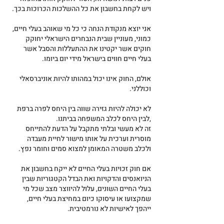
ויש לקחת בחשבון את כל ההשלכות הכרוכות בכך.
אני יוצא מנקודת הנחה כי כל מי שאוהב בעלי חיים, 
כמוני, מעוניין שבית הנבחרים הישראלי יחוקק 
חוקים אשר יקטינו את ההתעללות והסבל אשר 
בעלי חיים חווים בישראל מידי יום ביומו.
אולם, החוק אינו יכול במהותו להיות אוניברסאלי 
וכוללני.
לא יכולה להיות גזירה שווה בין היחס לפרה ברפת 
,לבין היחס לכלב המשפחה בביתנו.
זה לא מעשי ובלתי מתקבל על הדעת להתייחס 
מוסרית וערכית על אותו מישור לחיית מעבדה 
ולכלב משטרה המאומן למצוא סמים וחומר נפץ.
אם חוק זכויות בעלי החיים לא ייקח בחשבון את 
הניואנסים והדקויות ואת הבדל הקטגוריות שבין 
בעלי החיים השונים, עלול להיווצר מצב שכל מי 
שמקצועו או עיסוקו כיום במחיצת בעלי חיים, 
ייהפך לאישיות לא נורמטיבית.