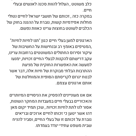
כלב משוטט , העלול להוות סכנה לאנשים ובעלי 
חיים.
במקרה כזה , זכותם של תושבי ישראל לחיים נטולי 
מחלות אפידמיות קשות, גוברת על ההגנה בחוק של 
הכלבים לשוטט בחוצות ערינו כאוות נפשם.
הארגונים למען בעלי חיים כגון "תנו לחיות לחיות" 
,המטיפים באומץ רב ובנחישות על החשיבות של 
עיקור וסירוס החתולים המשוטטים ברחובות ערינו, 
עקב דרישתם להקנות לבעלי החיים זכויות, ימנעו 
למעשה את האפשרות החוקית של מניעת 
ההתרבות הבלתי מבוקרת של חיות אלה, דבר אשר 
לבטח יגרום לקריסתם הסופית והמוחלטת של 
אותם ארגונים עצמם.
אם אנו מעוניינים להפסיק את הניסויים המיותרים 
והאכזריים בבעלי חיים במעבדות המחקר השונות, 
אסור לנו לתת לחיות זכויות , שכן תמיד יקום מאן 
דהו אשר יטען כי זכותו לחיים ארוכים ובריאים 
גוברת על זכותם זו של בעלי החיים, וסביר להניח 
שבית משפט עתידי יצדד בעמדתו.