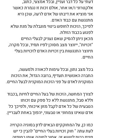
דעתי על כל דבר ועניין, ובכל אמצעי, כתוב, 
אלקטרוני ו/או אחר, אולם זכות זו נגמרת כאשר 
אני מוציא את דיבתו של אדם לרעה, שכן היא 
מתנגשת עם כבוד האדם.
לפיכך, הזכות לחופש ביטוי מוגבלת על מנת שלא 
לפגוע בכבוד הזולת.
מכאן ניתן להסיק שאם נעניק לבעלי החיים 
"זכויות", ייווצר מצב מסוכן לפיו תמיד, ובכל מקרה, 
תיווצר התנגשות בין זכויות האדם לזכויות בעלי 
החיים.
בכל מצב נתון, ובכל עימות לכאורה ולמעשה, 
החברה האנושית תעדיף, ברובה הגדול, את הזכות 
המוקנית לאדם על פני הזכות המוקנית לבעל החיים.
לצורך המחשה, הזכות של בעל החיים לחיות ,בכבוד 
וללא סבל, מתנגשת ללא כל ספק עם זכותו 
הטבעית של כל אדם לקבל מזון איכותי, ולפיכך כל 
אדם שאינו צמחוני או טבעוני, יהפוך באחת לעבריין.
כמו כן, על המחוקקים הבאים לדון בסוגיה הקרויה 
לעת עתה " חוק זכויות בעלי החיים" להבין כי יש 
פנים רבות לנושא זה, אסור לחוקק אותו בחופזה 