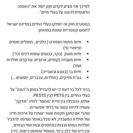
לפיכך אני מציע לקדם חןק יסוד את "האמנה 
הלאומית להגנה על בעלי חיים".
במסגרת חוק זה יחולקו בעלי החיים במדינת ישראל 
לחמש קטגוריות שונות במהותן:
חיות מחמד וספורט ( כלבים , חתולים סוסים 
וציפורי נוי)
חיות משק  (בקר, כבשים עופות דגים וכד')
חיות מעבדה (קופים, ארנבים, שרקנים חולדות 
ועוד)
חיות בר (בטבע ובשבייה)
בע"ח מזיקים. (חולדות, עכברים, יתושים...)
ברור לכל בר דעת כי יש להבדיל במתן ה"הגנה" על 
בעלי החיים, בין PETS לבין PESTS.
אולם, ההבדלה בין חיית "מחמד" לחיה "מזיקה" 
עשויה להיות קשה עד בלתי אפשרית.
שהרי אם נתקן תקנות אשר ישמרו על איכות חייה 
של חולדת המעבדה, לא נוכל באותה נשימה להדביר 
חולדות המתרוצצות במחסנים ובמרתפי הבתים.
אין דינו של כלב ביתי, מטופל ומחוסן כיאות, כדין 