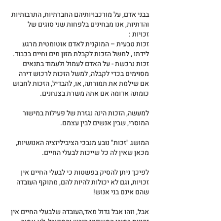
בבני אדם, על מורכבויותיהם החברתיות, התרבותיות 
והדתיות, אנו מבחינים בלפחות שני סוגים של 
זכויות :
זכות טבעית – המוקנית לאדם אוטומטית מרגע 
לידתו , למשל הזכות לקבלת מזון מים וחיים בכבוד.
זכות נרכשת - על האדם לעמול ולעמוד בתנאים 
מסוימים בכדי לקבלה, למשל הזכות לרכוש דירה 
אם שילמת את תמורתה, או, להבדיל, הזכות לחבוש 
כומתה אדומה אם אתה משרת בצנחנים.
למעשה, הזכות הינה נגזרת של פעילות במישור 
המוסרי, שבין אנשים לבין עצמם.
המושג "זכות" נובע מנבכי הציביליזציה האנושיות, 
מכאן שאין לה כל שייכות לבעלי החיים.
לפיכך ניתן להסיק בפשטות כי לבעלי החיים אין 
זכויות, וגם לא יכולות להיות להם, מתוקף העובדה 
שהם אינם בני אנוש!
אבל, וזהו אבל גדול מאד,העובדה שלבעלי החיים אין 