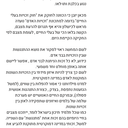
נגוע בכלבת ותו-לאו.
מכאן יובן כי הכוונה לחוקק את "חוק זכויות בעלי 
החיים" בדומה למתכונת "זכויות האדם" נועדה 
מראש לכישלון והיא אף תגרום להרעת מצבם, 
הקשה בלאו הכי של בעלי החיים , לעומת מצבם לפי 
החקיקה הקיימת היום.
לשם המחשה ראוי לסקור את נושא ההתנגשות 
שבין הזכויות בבני אדם.
כידוע, לא כל זכות הניתנת לבני אדם , אפשר ליישם 
אותה באופן מוחלט וחד משמעי.
לשם כך צריך להיות איזון מידתי בין הזכויות השונות 
המוקנות לאדם במדינה דמוקרטית.
למדנו מילדותנו כי אסור להפלות בין שווים, (למשל 
הגזענות נתפסת , בצדק , כצורת התנהגות אנושית 
פסולה), ובמרקם החיים האנושיים יש מערכת 
שלמה של בלמים ואיזונים שתפקידה לאזן בין 
זכויות שונות.
כמו שכל תלמיד תיכון בישראל לומד, ייתכנו מצבים 
בחיי היומיום בהם זכות אחת "מתנגשת" עם השנייה.
למשל, זכותי במדינה דמוקרטית מתוקנת להביע את 