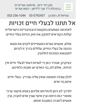
מגן דוד ירוק -
מרפאה וטרינרית
בהנהלת ד"ר אבי ליליאן - רופא וטרינר
עוזיאל 4, רמת גן
|
03-5792437
|
052-256-1044
אל תתנו לבעלי חיים זכויות
לאחרונה נשמעים בתקשורת ובציבוריות הישראלית 
קולות הקוראים לחוקק את חוק זכויות בעלי החיים.
אולם, אנשים טובים המעוניינים לקדם את נושא 
ההגנה על בעלי החיים, עלולים בדרך זו לגרום 
לתוצאות הפוכות לחלוטין.
כעיקרון, אבהיר כאן כי לעניות דעתי לבעלי חיים אין 
זכויות , אולם לנו, בני האדם יש חובות כלפיהם.
להלן עובדה פשוטה שאין עליה עוררין - בעלי חיים 
אינם בני אדם.
לפיכך לא ניתן להתייחס אליהם באותו מישור ערכי 
ומוסרי כמו היחס הבין אישי שבין אדם לחברו, ובין 
אנשים לחברה הסובבת אותם.