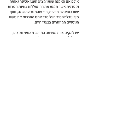
אולם אם האמנה שאני מציע תעגן אכיפה נאותה 
וקפדנית אשר תמנע את ההתעללות בחיות חסרות 
ישע באצטלה מדעית, הרי שהמטרה הושגה, וסוף 
סוף נוכל להסיר מעל סדר יומנו החברתי את נושא 
הניסויים המיותרים בבעלי חיים.
יש להקים צוות משימה המרכב מאנשי מקצוע, 
שיכלול וטרינרים, רבנים, פילוסופים, רופאים עורכי 
דין ונציגי העמותות למען בעלי חיים.
קבוצת מומחים זו תבחן לעומק את ההשלכות 
הנורמטיביות של היחס לבעלי החיים השונים לפי 
קבוצות הקטגוריות שצוינו לעיל.
מכיוון והנושא במהותו הינו ערכי, יש לשים בראש 
חבורה זו אדם עם אוטוריטה ציבורית מרשימה כגון 
נשיאי בית המשפט העליון לשעבר האדונים שמגר 
או ברק , ובהשתתפות אישיות כמו פרופ' אסא כשר 
אשר ייתן את האספקט האתי, שמדינה מורכבת 
כמו ישראל זקוקה לו ביחס של אזרחיה לבעלי 
החיים הנמצאים בתחומה.
לסיכום –