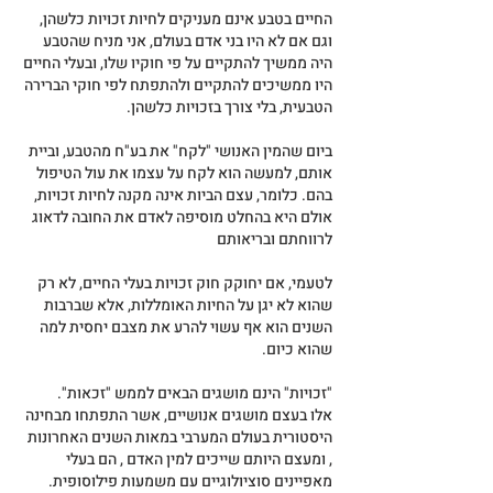
החיים בטבע אינם מעניקים לחיות זכויות כלשהן, 
וגם אם לא היו בני אדם בעולם, אני מניח שהטבע 
היה ממשיך להתקיים על פי חוקיו שלו, ובעלי החיים 
היו ממשיכים להתקיים ולהתפתח לפי חוקי הברירה 
הטבעית, בלי צורך בזכויות כלשהן.
ביום שהמין האנושי "לקח" את בע"ח מהטבע, וביית 
אותם, למעשה הוא לקח על עצמו את עול הטיפול 
בהם. כלומר, עצם הביות אינה מקנה לחיות זכויות, 
אולם היא בהחלט מוסיפה לאדם את החובה לדאוג 
לרווחתם ובריאותם
לטעמי, אם יחוקק חוק זכויות בעלי החיים, לא רק 
שהוא לא יגן על החיות האומללות, אלא שברבות 
השנים הוא אף עשוי להרע את מצבם יחסית למה 
שהוא כיום.
"זכויות" הינם מושגים הבאים לממש "זכאות".
אלו בעצם מושגים אנושיים, אשר התפתחו מבחינה 
היסטורית בעולם המערבי במאות השנים האחרונות 
, ומעצם היותם שייכים למין האדם , הם בעלי 
מאפיינים סוציולוגיים עם משמעות פילוסופית.