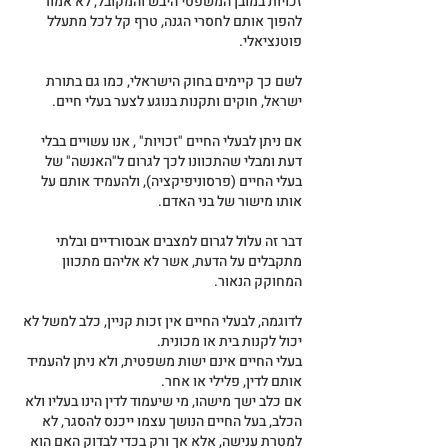
זכויות במובן המשפטי היבש והמקובל, לא אמור 
להפוך אותם לחסרי הגנה, טרף קל לכל מתעלל 
פוטנציאלי.
לשם כך קיימים בחוק הישראלי, כמו גם בתורת 
ישראל, חוקים ותקנות בנוגע לצער בעלי חיים.
אם ניתן לבעלי החיים "זכויות" , אנו עשויים בבלי 
דעת ומבלי שהתכוונו לכך לגרום ל"האנשה" של 
בעלי החיים (פרסוניפיקציה), ולהעמיד אותם על 
אותו מישור של בני האדם.
דבר זה עלול לגרום למצבים אבסורדיים ובלתי 
מתקבלים על הדעת, אשר לא אליהם מתכוון 
המחוקק הנאור.
לדוגמה, לבעלי החיים אין זכות קניין, כלב למשל לא 
יכול לקנות בית או מכונית.
בעלי החיים אינם ישות משפטית, ולא ניתן להעמיד 
אותם לדין, פלילי או אחר.
אם כלב ישך מישהו, מי שיעמוד לדין הינו בעליו ולא 
הכלב, בעל החיים הנושך עצמו ייכנס להסגר, לא 
למטרת ענישה, אלא אך ורק בכדי לבדוק האם הוא 