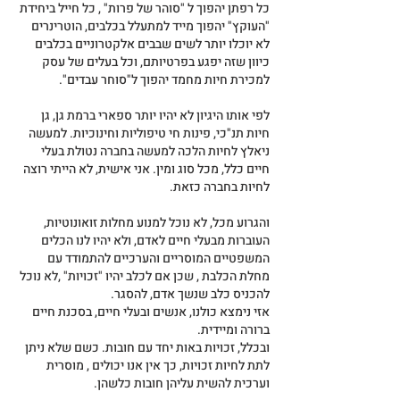
כל רפתן יהפוך ל "סוהר של פרות" , כל חייל ביחידת 
"העוקץ" יהפוך מייד למתעלל בכלבים, הוטרינרים 
לא יוכלו יותר לשים שבבים אלקטרוניים בכלבים 
כיוון שזה יפגע בפרטיותם, וכל בעלים של עסק 
למכירת חיות מחמד יהפוך ל"סוחר עבדים".
לפי אותו היגיון לא יהיו יותר ספארי ברמת גן, גן 
חיות תנ"כי, פינות חי טיפוליות וחינוכיות. למעשה 
ניאלץ לחיות הלכה למעשה בחברה נטולת בעלי 
חיים כלל, מכל סוג ומין. אני אישית, לא הייתי רוצה 
לחיות בחברה כזאת.
והגרוע מכל, לא נוכל למנוע מחלות זואונוטיות, 
העוברות מבעלי חיים לאדם, ולא יהיו לנו הכלים 
המשפטיים המוסריים והערכיים להתמודד עם 
מחלת הכלבת , שכן אם לכלב יהיו "זכויות" ,לא נוכל 
להכניס כלב שנשך אדם, להסגר.
אזי נימצא כולנו, אנשים ובעלי חיים, בסכנת חיים 
ברורה ומיידית.
ובכלל, זכויות באות יחד עם חובות. כשם שלא ניתן 
לתת לחיות זכויות, כך אין אנו יכולים , מוסרית 
וערכית להשית עליהן חובות כלשהן.