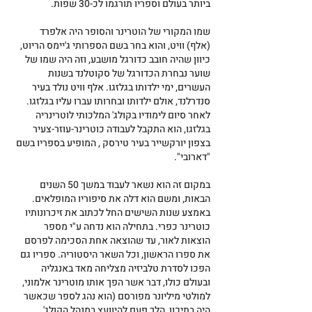
ביותר בעולם וספריו תורגמו לכ-30 שפות.
שמו המקורי של הוטרינר והסופר היה אלפרד 
(אלף) וויט, והוא בחר בשם הספרותי ג'יימס הריוט, 
כיוון שהיה חובב כדורגל מושבע, וזה היה שמו של 
שוער נבחרת הכדורגל של סקוטלנד בשנות 
העשרים, ימי ילדותו בגלזגו. אלף וויט נולד בעיר 
סנדרלנד, אולם ילדותו ובחרותו עברו עליו בגלזגו. 
לאחר סיום לימודיו בקולג' המלכותי לוטרינריה 
בגלזגו, הוא התקבל לעבודה כוטרינר-עוזר-צעיר 
בצפון יורקשייר בעיר טירסק , המופיע בספריו בשם 
"דארובי".
במקום זה הוא נשאר לעבוד במשך 50 השנים 
הבאות, ומשם הוא דלה את סיפוריו המופלאים. 
באמצע שנות השישים החל לכתוב את זיכרונותיו 
כוטרינר כפרי. בתחילה הוא נדחה ע"י מספר 
הוצאות לאור, עד שהוצאה אחת הסכימה לפרסם 
את ספרו הראשון, וכל השאר היסטוריה. ספריו גם 
הפכו לסדרת טלביזיה מצליחה מאד באנגליה 
ובעולם כולו, דבר אשר הפך אותו מוטרינר אלמוני, 
למולטי מיליונר מפורסם (הוא נהג לספר שכאשר 
היה בתיכון, הלך פעם להיוועץ במנהל הקולג' 