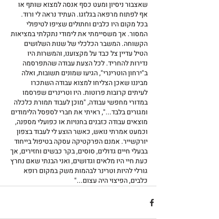
שאצבור ניסיון ומעט כסף אנסה למצוא שותף או 
אף לפתוח מרפאה בגלזגו. העתיד נראה לי ורוד. 
בכל מקום היו כלבים וחתולים שציפו לטיפולי 
המסור. אך משסיימתי את לימודי נתקלתי במציאות 
הקשוחה. המשבר הכלכלי של שנות השלושים 
הטיל עדיין צל כבד על מקצוענו, והמשרות היו 
נדירות להחריד. לכל הצעת עבודה שהתפרסמה 
ב"ירחון הוטרינרי", הגיעו שמונים תשובות, ואלה 
מביננו שאכן הצליחו למצוא עבודה השתכרו 
לעיתים קרובות פרוטות. היו וטרינרים שפרסמו 
במדורי מחפשי עבודה, "מוכן לעבוד תמורת כלכלה 
ומגורים בלבד...", ראיתי את חברי לספסל הלימודים 
מוצאים עבודה כזבנים בחנויות או כפועלי מספנה, 
וכמעט אמרתי נואש, כאשר הוצע לי לעבוד בצפון 
יורקשייר. אמנם הפרקטיקה עסקה בטיפול בייחוד 
בבעלי חיים גדולים, סוסים, בקר כבשים וחזירים, אך 
כעת חיי היו מלאים וגדושים, ואני הבנתי שאם נחרץ 
גורלי להיות וטרינר לבהמות משק במקום רופא 
כלבים, הפיצוי היה עצום..."