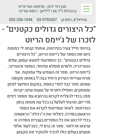
מגן דוד ירוק -
מרפאה וטרינרית
בהנהלת ד"ר אבי ליליאן - רופא וטרינר
עוזיאל 4, רמת גן
|
03-5792437
|
052-256-1044
"כל היצורים גדולים כקטנים" -
לזכרו של ג'יימס הריוט
בהיותי חייל צעיר בטירונות, אחותי קנתה לי כמתנת 
גיוס את הספר של ג'יימס הריוט, "כל היצורים 
גדולים כקטנים". כך התוודעתי לנושא קסום, עולם 
הוטרינריה, ולאדם מופלא ומיוחד, הסופר והוטרינר, 
ג'יימס הריוט. ספר זה השפיע עלי עמוקות. אני 
מניח שהייתי הטירון היחיד בצה"ל באותה תקופה 
שסחב ספר כבד למדי באפוד, במקום המיועד למזון 
וממתקים, ואפילו ויתרתי על שעות שינה יקרות 
מפז, בכדי להצליח לקרוא בהיחבא עוד מספר דפים 
מדי יום, ונהגתי לעלעל בו בכל עת מנוחה בזמן 
הטירונות. לאחר שסיימתי לקרוא את הספר 
הראשון בסדרה, ניצלתי את ה"רגילה" הראשונה 
בכדי לרכוש את כל הספרים בעברית מסדרה זו 
שיצאו אז לאור. ספר זה גרם לי, כמו לעוד אלפי 
אנשים בעולם כולו להכיר ולהוקיר את מקצוע 