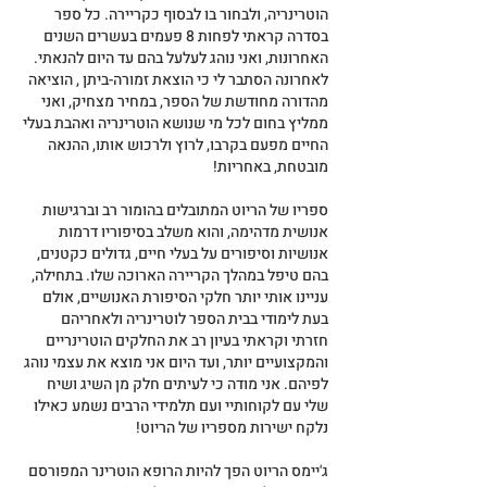
הוטרינריה, ולבחור בו לבסוף כקריירה. כל ספר 
בסדרה קראתי לפחות 8 פעמים בעשרים השנים 
האחרונות, ואני נוהג לעלעל בהם עד היום להנאתי. 
לאחרונה הסתבר לי כי הוצאת זמורה-ביתן , הוציאה 
מהדורה מחודשת של הספר, במחיר מצחיק, ואני 
ממליץ בחום לכל מי שנושא הוטרינריה ואהבת בעלי 
החיים מפעם בקרבו, לרוץ ולרכוש אותו, ההנאה 
מובטחת, באחריות!
ספריו של הריוט המתובלים בהומור רב וברגישות 
אנושית מדהימה, והוא משלב בסיפוריו דרמות 
אנושיות וסיפורים על בעלי חיים, גדולים כקטנים, 
בהם טיפל במהלך הקריירה הארוכה שלו. בתחילה, 
עניינו אותי יותר חלקי הסיפורת האנושיים, אולם 
בעת לימודי בבית הספר לוטרינריה ולאחריהם 
חזרתי וקראתי בעיון רב את החלקים הוטרינריים 
והמקצועיים יותר, ועד היום אני מוצא את עצמי נוהג 
לפיהם. אני מודה כי לעיתים חלק מן השיג ושיח 
שלי עם לקוחותיי ועם תלמידי הרבים נשמע כאילו 
נלקח ישירות מספריו של הריוט!
ג'יימס הריוט הפך להיות הרופא הוטרינר המפורסם 