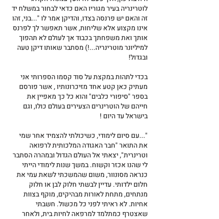
לוטרינריה בעיר מגוריו האם כדאי לבחור במשלח יד 
זה והאם יש פרנסה בצדו, והדיקן אמר לו "...בני, זהו 
אינו מקצוע אלא שליחות, אשר תאפשר לך לפרנס 
אותך ואת משפחתך בכבוד אך לעולם לא תהפוך 
למיליונר מוטרינריה...!) מסתבר שאותו דיקן טעה 
ובגדול!
בכדי לתהות במקצת על סוד קסמו הספרותי אני 
מעתיק כאן קטע אחד מזיכרונותיו , אשר פורסם 
בספר "סיפורי כלבים" והוא כל כך מאפיין את 
חייהם של הוטרינרים הצעירים בעולם כולו, וגם 
בישראל עד היום !
"...עם סיום לימודי, כשיכולתי להצמיד אחר שמי 
את התואר "חבר האגודה המלכותית לרפואה 
וטרינרית", יצאתי אל העולם הגדול ובמהרה הסתבר 
לי שהנו אכזר וקשוח. במשך שנות לימודי הייתי 
כנראה מסונוור, משום שהמשכתי לשאת עמי את 
חלום ילדותי. עדיין לבשתי חלוק לבן או חלוק 
מנתחים, מתחת לאורות מבהיקים, מוקף בצוות 
אחיות. לא ראיתי לפני כל מכשול. חשבתי 
שאצטרף כמתלמד למרפאה לחיות בית, ולאחר 