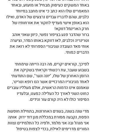
באחד המשקים כעיסוק מבחיל או מזעזע, ובאחד 
המאמרים שלו הוא כתב כי אינו מחבב במיוחד 
כלבים, שהם לדבריו עבדים נרצעים של האדם, ואילו 
הוא באופן אישי מעדיף לחקור את אורחותיו של 
חרק הארינמל דווקא!
ברור שהדבר פגע בציפור נפשי, כיוון שאני אוהב 
וטרינריה וכלבים, לאו דווקא באותו הסדר, וציערה 
אותי מאד העובדה שגיבורי הספרותי לא רואה את 
הדברים כמותי.
לפיכך, קוראים יקרים, מה רבה הייתה שימחתי 
בשבוע שעבר, עת רכשתי וקראתי בשקיקה את 
הרומן האחרון של שלו, "יונה ונער", שם התודעתי 
לאחד מגיבוריו המרכזיים אשר הנו רופא וטרינר, 
שאמנם אינו הדמות הראשית, אולם מעלליו עוברים 
כחוט השני לאורך כל העלילה כמעט, ובלעדיו 
הסיפור כולו לא היה קורם עור וגידים.
מדי שנה בשנה, בשנים האחרונות, בתחילת חופשת 
הפסח, נקבעה מסורת במכללת מגן דוד ירוק  אותה 
אני מנהל ובה אני מלמד, ולפיה כל התלמידים וצוות 
המורים מדרימים לאילת, בכדי לצפות בטיפול 