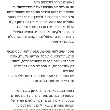
באנשים בעזרת דולפינים בריף.
אנו מנצלים את השהות באילת בכדי ללמוד על 
המאפיינים הזואו-טכניים של הקמת ותפעול פינות 
חי לימודיות וטיפוליות, ולפיכך אנו מבקרים בחוות 
הזוחלים המדהימה ביופייה אצל כושי רימון בק"מ 
ה101, אנו מבקרים במרכז הטורפים בחי בר 
ביוטבתה, ולקינוח אנו מבקרים וצופים בטיפול 
בחוות הרכיבה הטיפולית, המקצועית והמשוכללת 
שבקיבוץ גרופית.
מספר ימים לפני הנסיעה, נכנסתי לחנות סטימצקי 
וביקשתי לרכוש את ספרו החדש של שלו, אולם 
נאמר לי ע"י המוכרת כי המהדורה אזלה, ותחודש 
רק אחרי הפסח, וכי הספרים ממש נחטפו מן 
המדפים.
עוד הוסיפה, כי זהו הספר הטוב ביותר שלו לטעמה, 
וגם היא קראה אותו בלילה אחד.
כאשר הגענו לאילת, ביום ראשון שעבר, לאחר 
ההתארגנות במלון, נחפזתי לחנות צומת ספרים 
שבקניון האילתי, ושם הצלחתי לשים את ידי על 
העותק האחרון שנשאר להם בחנות לפליטה.