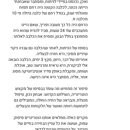
ואכן, נכנסנו במיידי לניתוח, ומסתבר שאבחנתי 
הייתה נכונה, לכלבה הקטנה היה רחם תפוח 
ומוגלתי וענק, בגודל רחם של כלבה גדולה פי 10 
מכלבה זו.
הרחם היה כל כך מעובה ופריך, שאם היינו 
מתעכבים עוד 24 שעות, סביר להניח שהוא היה 
מתפוצץ בחלל הבטן, וממית את הכלבה לאלתר.
בסופו של הניתוח, לאחר שהכלבה גם עברה ניקוי 
שיניים מסיבי, היא חזרה לבעליה.
אחריתו של דבר, היום, מקץ 3 ימים, הכלבה הובאה 
אלי לביקורת, היא נראית ומרגישה טוב, אוכלת 
ושותה, ומקבלת באופן סדיר אנטיביוטיקה מסוג 
אחר, אליה, מסתבר היא אינה רגישה.
סיפור זה ממחיש מה עומד בבסיסו של מקצוע 
הוטרינריה, השילוש הקדוש: אבחון נכון, טיפול 
מוצלח, והבראה של החיה החולה, המובילים גם 
לתחושת רווחה ואושר של הלקוחות והבעלים.
מקרים כאלה ממלאים אותנו הוטרינרים סיפוק 
עמוק, ועושה את כל עניין הבחירה בחיים של 
וטרינר, על הקשיים שבהם לכדאי.