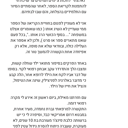
"נאלצתי" לחכות 3 ימים תמימים עד שיכולתי 
להתפנות לקריאת הספר, לאחר שהסתיים הסיור 
עם התלמידים בהצלחה, והם שבו לבתיהם.
אני לא מעוניין לפגום בחוויית הקריאה של הספר 
ממי שעדיין לא השיג אותו ( כמו שאומרים אצלנו 
במשפחה "... בסוף הכושי הרג אותו..", בכל פעם 
שאנו מתארים ספר או סרט ), ולכן לא אספר את 
העלילה כולה, ובוודאי שלא את סופה, אלא רק 
אפיזודה אחת הקשורה להמשך טור זה.
באחד הפרקים בסיפור מתואר ילד שחלה קשות, 
ומצבו הלך והתדרדר עקב אבחון רפואי לקוי. בסופו 
של דבר אביו לקח את הילד לרופא אחר, הלה קבע 
כי מדובר באלרגיה לפניצילין, שינה את הטיפול, 
והציל את חייו של הילד.
עם חזרתנו מאילת, ביום ראשון זה אירע לי מקרה 
רפואי דומה.
התקשרה למרפאתי גברת נחמדה, מעיר אחרת, 
במבטא דרום אמריקאי כבד, וסיפרה לי כי יש 
ברשותה כלבת פינצ'ר מעורבת בת 10 שנים, לא 
מעוקרת, שעברה ניתוח להסרת גידול עטין לפני 