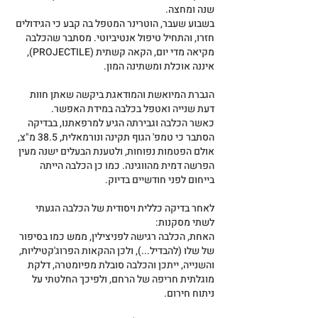
שנה ומחצה.
בשבוע שעבר, הוטרינר המטפל בה קבע כי הגידולים 
חזרו, והתחיל טיפול אנטיביוטי. מסתבר שהכלבה 
מקיאה מדי יום, הקאה קשתית (PROJECTILE), 
איננה אוכלת ומשתינה המון.
הגברת המיואשת והמודאגת ביקשה שאתן חוות 
דעת שנייה ואטפל בכלבה במידת האפשר.
כאשר הכלבה וגבירתה הגיע למרפאתנו, בבדיקה 
הסתבר כי טמפ' הגוף תקינה ונורמאלית, 38.5 מ"צ, 
אולם הפטמות נפוחות, ולטענת הבעלים ישנה מעין 
הפרשה דמית מהווגינה. כמו כן הכלבה הייתה 
בייחום לפני חודשיים בדיוק.
לאחר בדיקה כללית ויסודית של הכלבה הגעתי 
לשתי מסקנות:
האחת, הכלבה רגישה לפניצילין, ממש כמו בסיפור 
של שלו (להבדיל...), ולכן ההקאות הפרוג'קטיליות,
והשנייה, ייתכן והכלבה סובלת מפיומטרה, דלקת 
מוגלתית חריפה של הרחם, ולפיכך החלטתי על 
ניתוח חירום.