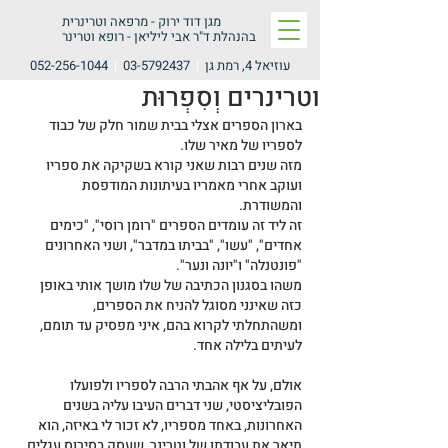
מגן דוד ירוק -
מרפאה וטרינרית
בהנהלת ד"ר אבי ליליאן - רופא וטרינר
עוזיאל 4, רמת גן
|
03-5792437
|
052-256-1044
וטרינרים וְסִפְרוּת
בארון הספרים אצלי בבית שמור חלק של כבוד 
לספריו של מאיר שלו.
מזה שנים רבות שאני קורא בשקיקה את ספריו 
ועוקב אחרי מאמריו בעיתונות המודפסת 
והמשודרת.
זה ליד זה עומדים הספרים "רומן רוסי", "כימים 
אחדים", "עשו", "בביתו במדבר", ושני האחרונים 
"פונטנלה" ו"יונה ונער".
משהו בסגנון הכתיבה של שלו מושך אותי באופן 
כזה שאינני מסוגל להניח את הספרים, 
ומשהתחלתי לקרוא בהם, איני מפסיק עד תומם, 
לעיתים בלילה אחד.
אולם, על אף אהבתי הרבה לספריו ולפועלו 
הפובליציסטי, שני דברים העיבו עליה בשנים 
האחרונות, באחד מספריו, לא זכור לי באיזה, הוא 
תיאר את עבודתו של וטרינר, שעסק בסירוס עגלים 