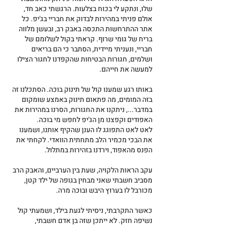
שלו, ונתקע לי בכוח בצלעות. הרגשתי כאב חד, 
אולם פניתי במהירות לבדוק את חבריי בג'יפ. כל 
אתר ההתרחשות התכסה באבק רב, ובעשן מלווה 
בריח של גומי שרוף. קראתי בקול לשלומם של 
חבריי, ונעניתי מיידית, הסתבר כי הם בריאים 
ושלמים, חגורות הבטיחות שהקפדנו לחגור הצילו 
למעשה את חייהם.
באותו רגע שמענו קול של תינוק בוכה. הסתכלנו זה 
בזה המומים, מה פתאום תינוק באמצע שומקום 
במדבר..., ניתקנו את החגורות, הסרנו במהירות את 
האפודים וקפצנו מן הג'יפ לחפש מי בוכה.
לאט לאט התפוגג לו הענן שהקיף אותנו, ושמענו 
את הבכי מכמיר הלב מתחתית הוואדי. לקחתי את 
הפנס מהאפוד, וירדנו בזהירות במתלול.
עקב הראות הלקויה, שעת בין הערביים, והאבק הרב 
מסביב חשבתי שאני מבחין בגופה של ילד קטן, 
מכורבל לו בערוץ היבש ובוכה מרה.
כאשר התקרבתי, ניסיתי לגעת בילד, ושמעתי קול 
נשיפה חזק. לא ייתכן שזה בן אדם חשבתי, 