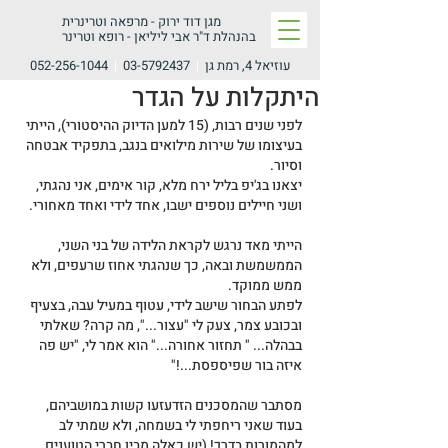
מגן דוד ירוק -
מרפאה וטרינרית
בהנהלת ד"ר אבי ליליאן - רופא וטרינר
עוזיאל 4, רמת גן
|
03-5792437
|
052-256-1044
היתקלות על הגדר
לפני שנים רבות, (15 למען הדיוק ההיסטורי), הייתי 
בעיצומו של שירות מילואים בנגב, בתפקיד אבטחה 
וסיור.
יצאנו בג'יפ בליל ירח מלא, קור אימים, אני נהגתי, 
ושני חיילים נוספים ישבו, אחד לידי ואחד מאחורי.
הייתי מאד נרגש לקראת הלידה של בני השני, 
הממשמשת ובאה, כך שנהגתי אחוז שרעפים, ולא 
ממש ממוקד.
לפתע הבחור שישב לידי, עטוף במעיל עבה, בצעיף 
ובכובע צמר, צעק לי "עצור...", מה קרה? שאלתי 
בבהלה... " תחזור אחורה..." הוא אמר לי, "יש פה 
איזה בור שפיספסת...!"
מסתבר שהמסכנים הזדעזעו קשות במושביהם, 
בעוד שאני ריחפתי לי בשמחה, ולא שמתי לב 
למהמורות בדרך! (יש כאלה מבין חברי הטוענים 