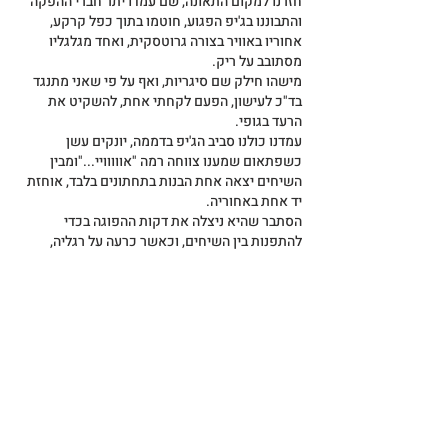
חזרנו למקום התאונה, שם עמדו יתר חברי ההפקה 
והתבוננו בג'יפ הפגוע, חוטמו בתוך כפל קרקע, 
אחוריו באוויר בצורה גרוטסקית, ואחד מגלגליו 
מסתובב על ריק.
מישהו חילק שם סיגריות, ואף על פי שאני מתנגד 
בד"כ לעישון, הפעם לקחתי אחת, להשקיט את 
הרעד בגופי.
עמדנו כולנו סביב הג'יפ בדממה, יונקים עשן 
כשפתאום שמענו צווחה רמה "אווווויי..."ומבין 
השיחים יצאה אחת הבנות בתחתונים בלבד, אוחזת 
יד אחת באחוריה.
הסתבר שהיא ניצלה את דקות ההפוגה בכדי 
להתפנות בין השיחים, וכאשר כרעה על רגליה, 
בחושך, נדקרה עמוקות מקוץ של דורבן .
כל החבר'ה הצעירים רצו כאיש אחד לעזור לבחורה 
המסכנה...
ואז נשמעה צעקה מפי הבמאי "קאאט", "אף אחד 
לא זז....", "אך ורק הדוקטור ייגש אליה..."
הסתכלתי לאחוריי לחפש את הדוקטור, ואז הבנתי 
שהוא מתכוון אליי.