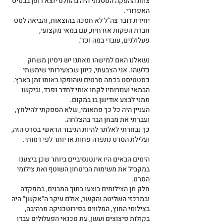
צוות ההפקה הססגוני היה בהחלט יוצא דופן בבסיס 
האפרורי.
יחידת דובר צה"ל לא חסכה בהוצאות, והביאה לסט 
חברת הפקות אזרחית, עם במאי מקצועי, 
פעלולנים, עובדי במה וכד'.
נשאלנו האם למישהו מאתנו יש ניסיון משחק 
כלשהו. אני הצבעתי, כיוון שבצעירותי שימשתי 
כסטטיסט בכמה סרטים שהופקו באותו זמן בארץ.
הבמאי ועוזרותיו לקחו אותי לחדר נפרד, וביקשו 
ממני לבצע אודישן בו במקום.
העניין היה כל כך פתאומי, שלא הספקתי להילחץ, 
ועברתי את מבחן הבד בהצלחה.
כך נבחרתי לאלתר להיות הגיבור הראשי בסרט הזה, 
ועלילת הסרט נתפרה פחות או יותר לפי דמותי.
הימים הבאים היו אינטנסיביים ביותר שכן ביצענו 
במקביל את משימות הביטחון השוטף ואת צילומי 
הסרט.
חלק מן הצילומים בוצעו בתוך המבנים, במפקדה 
ובמרכזי השליטה והקשר, אולם עיקר ה"אקשן" היה 
בצילומי החוץ, המלווים בפירוטכניקה מרהיבה, 
בקולות פיצוצים ועשן, עת טכנאי הפעלולים עבדו 