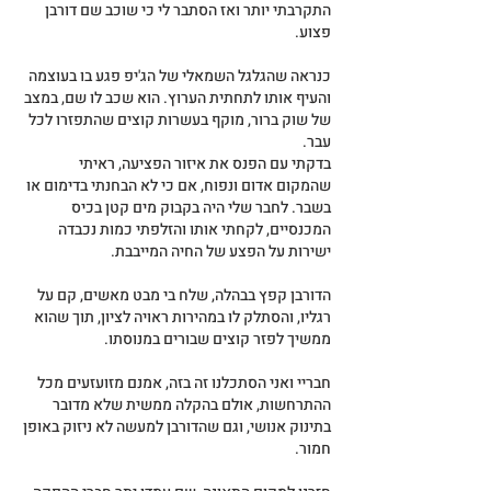
התקרבתי יותר ואז הסתבר לי כי שוכב שם דורבן 
פצוע.
כנראה שהגלגל השמאלי של הג'יפ פגע בו בעוצמה 
והעיף אותו לתחתית הערוץ. הוא שכב לו שם, במצב 
של שוק ברור, מוקף בעשרות קוצים שהתפזרו לכל 
עבר.
בדקתי עם הפנס את איזור הפציעה, ראיתי 
שהמקום אדום ונפוח, אם כי לא הבחנתי בדימום או 
בשבר. לחבר שלי היה בקבוק מים קטן בכיס 
המכנסיים, לקחתי אותו והזלפתי כמות נכבדה 
ישירות על הפצע של החיה המייבבת.
הדורבן קפץ בבהלה, שלח בי מבט מאשים, קם על 
רגליו, והסתלק לו במהירות ראויה לציון, תוך שהוא 
ממשיך לפזר קוצים שבורים במנוסתו.
חבריי ואני הסתכלנו זה בזה, אמנם מזועזעים מכל 
ההתרחשות, אולם בהקלה ממשית שלא מדובר 
בתינוק אנושי, וגם שהדורבן למעשה לא ניזוק באופן 
חמור.