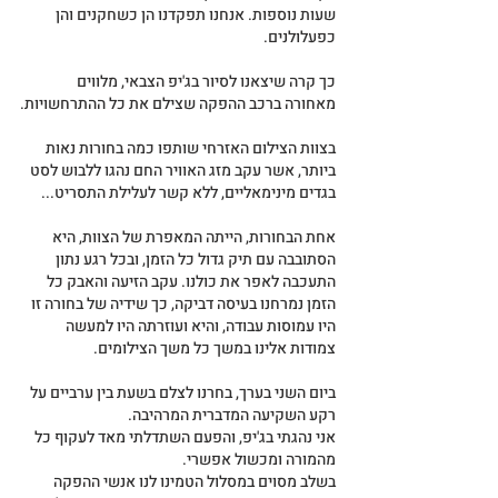
שעות נוספות. אנחנו תפקדנו הן כשחקנים והן 
כפעלולנים.
כך קרה שיצאנו לסיור בג'יפ הצבאי, מלווים 
מאחורה ברכב ההפקה שצילם את כל ההתרחשויות.
בצוות הצילום האזרחי שותפו כמה בחורות נאות 
ביותר, אשר עקב מזג האוויר החם נהגו ללבוש לסט 
בגדים מינימאליים, ללא קשר לעלילת התסריט...
אחת הבחורות, הייתה המאפרת של הצוות, היא 
הסתובבה עם תיק גדול כל הזמן, ובכל רגע נתון 
התעכבה לאפר את כולנו. עקב הזיעה והאבק כל 
הזמן נמרחנו בעיסה דביקה, כך שידיה של בחורה זו 
היו עמוסות עבודה, והיא ועוזרתה היו למעשה 
צמודות אלינו במשך כל משך הצילומים.
ביום השני בערך, בחרנו לצלם בשעת בין ערביים על 
רקע השקיעה המדברית המרהיבה.
אני נהגתי בג'יפ, והפעם השתדלתי מאד לעקוף כל 
מהמורה ומכשול אפשרי.
בשלב מסוים במסלול הטמינו לנו אנשי ההפקה 