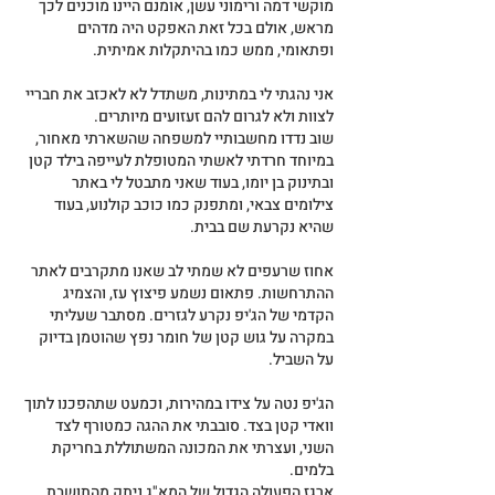
מוקשי דמה ורימוני עשן, אומנם היינו מוכנים לכך 
מראש, אולם בכל זאת האפקט היה מדהים 
ופתאומי, ממש כמו בהיתקלות אמיתית.
אני נהגתי לי במתינות, משתדל לא לאכזב את חבריי 
לצוות ולא לגרום להם זעזועים מיותרים.
שוב נדדו מחשבותיי למשפחה שהשארתי מאחור, 
במיוחד חרדתי לאשתי המטופלת לעייפה בילד קטן 
ובתינוק בן יומו, בעוד שאני מתבטל לי באתר 
צילומים צבאי, ומתפנק כמו כוכב קולנוע, בעוד 
שהיא נקרעת שם בבית.
אחוז שרעפים לא שמתי לב שאנו מתקרבים לאתר 
ההתרחשות. פתאום נשמע פיצוץ עז, והצמיג 
הקדמי של הג'יפ נקרע לגזרים. מסתבר שעליתי 
במקרה על גוש קטן של חומר נפץ שהוטמן בדיוק 
על השביל.
הג'יפ נטה על צידו במהירות, וכמעט שתהפכנו לתוך 
וואדי קטן בצד. סובבתי את ההגה כמטורף לצד 
השני, ועצרתי את המכונה המשתוללת בחריקת 
בלמים.
ארגז הפעולה הגדול של המא"ג ניתק מהתושבת 