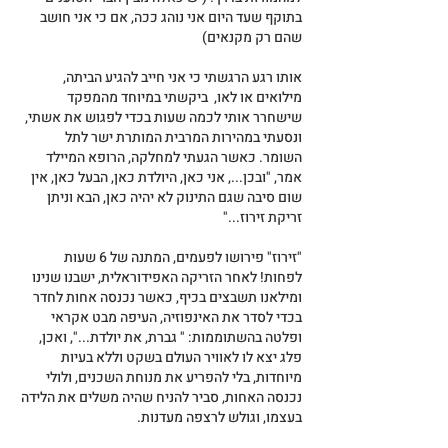
בתוקף שעד היום אני נוהג ככה, אם כי אני חושב 
שהם רק מקנאים)
אותו רגע הרגשתי כי אני חייב להגיע הביתה, 
מילואים או לאו,  ביקשתי במיוחד מהמפקד 
שישחרר אותי לכמה שעות בכדי לפגוש את אשתי, 
ונסעתי במהירות המרבית המותרת ישר לתל 
השומר. כאשר הגעתי למחלקה, הרופא המיילד 
אמר, "ובכן..., אני כאן, היולדת כאן, הבעל כאן, אין 
שום סיבה שגם התינוק לא יהיה כאן, הבא וניתן 
זריקת זירוז..."
"זירוז" פירושו לפעמים, המתנה של 6 שעות 
לפחות! לאחר הזריקה האפידוראלית, ישבנו שנינו 
ומילאנו תשבצים בכיף, כאשר נכנסה אחות לחדר 
בכדי לסדר את האינפוזיה, העיפה מבט אקראי 
ופלטה בהשתוממות: " גברת, את יולדת...", ואכן, 
פלג יצא לו לאוויר העולם בשקט וללא בעיות 
מיוחדות, בלי להפריע את מנוחת השכנים, ולולי 
נכנסה האחות, סביר להניח שהיה משלים את הלידה 
בעצמו, וגולש לרצפה מעדנות.