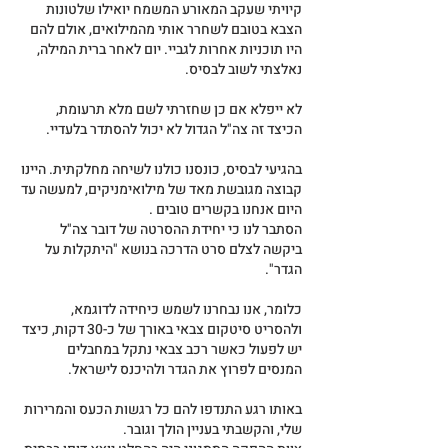
קיויתי שעקב המאורע המשמח יואילו שלטונות 
הצבא בטובם לשחרר אותי מהמילואים, אולם להם 
היו תוכניות אחרות לגביי. יום לאחר ברית המילה, 
נאלצתי לשוב לבסיס.
לא ייפלא אם כן שחזרתי לשם מלא תרעומת, 
הכיצד זה צה"ל הגדול לא יכול להסתדר בלעדיי.
בהגיעי לבסיס, כונסנו כולנו לשיחה מחלקתית. היינו 
קבוצה מגובשת מאד של מילואימניקים, למעשה עד 
היום אנחנו בקשרים טובים .
הסתבר לנו כי יחידת ההסרטה של דובר צה"ל 
ביקשה לצלם סרט הדרכה בנושא "היתקלות על 
הגדר".
כלומר, אנו נבחרנו לשמש כיחידה לדוגמא, 
ולהסריט סיטקום צבאי באורך של כ-30 דקות, כיצד 
יש לפעול כאשר רכב צבאי נתקל במחבלים 
המנסים לפרוץ את הגדר ולהיכנס לישראל.
באותו רגע התנדפו להם כל רגשות הכעס והמרירות 
שלי, והקשבתי בעניין הולך וגובר.