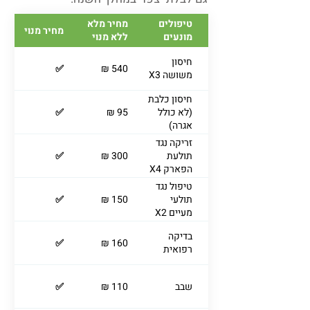
טיפולים
מחיר מלא
מחיר מנוי
מונעים
ללא מנוי
חיסון
✅
540 ₪
משושה X3
חיסון כלבת
(לא כולל
95 ₪
✅
אגרה)
זריקה נגד
תולעת
300 ₪
✅
הפארק X4
טיפול נגד
תולעי
150 ₪
✅
מעיים X2
בדיקה
✅
160 ₪
רפואית
שבב
110 ₪
✅